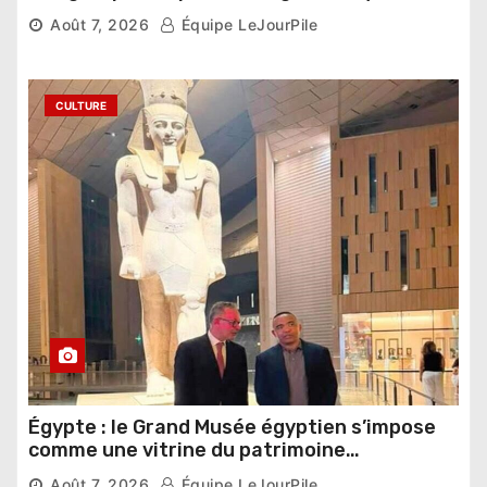
compétition
Août 7, 2026
Équipe LeJourPile
CULTURE
Égypte : le Grand Musée égyptien s’impose
comme une vitrine du patrimoine
pharaonique auprès des dirigeants
Août 7, 2026
Équipe LeJourPile