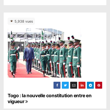
5,938 vues
N
Togo : la nouvelle constitution entre en
vigueur
a