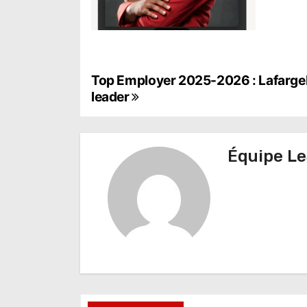
N
Top Employer 2025-2026 : LafargeHo
leader
a
v
Équipe Le
i
g
a
t
i
o