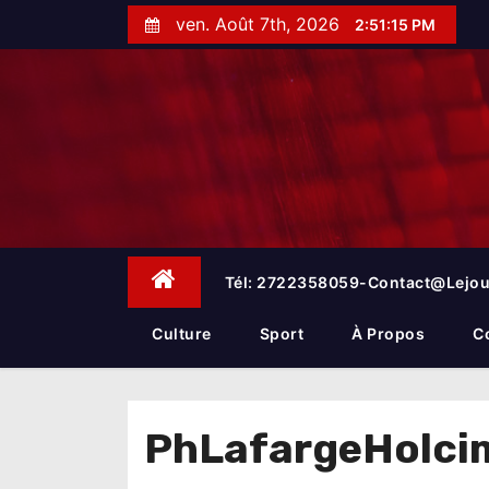
S
ven. Août 7th, 2026
2:51:16 PM
k
i
p
t
o
c
o
n
t
e
Tél: 2722358059-Contact@lejou
n
t
Culture
Sport
À Propos
C
PhLafargeHolcim 