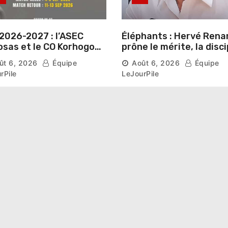
2026-2027 : l’ASEC
Éléphants : Hervé Rena
sas et le CO Korhogo
prône le mérite, la disci
aissent leur route vers
et l’esprit collectif pou
ût 6, 2026
Équipe
Août 6, 2026
Équipe
hase de groupes
nouveau départ
rPile
LeJourPile