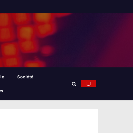
ie
Société
es