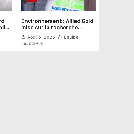
rd
Environnement : Allied Gold
pline
mise sur la recherche
r un
scientifique pour restaurer
Août 6, 2026
Équipe
les sols de ses sites miniers
LeJourPile