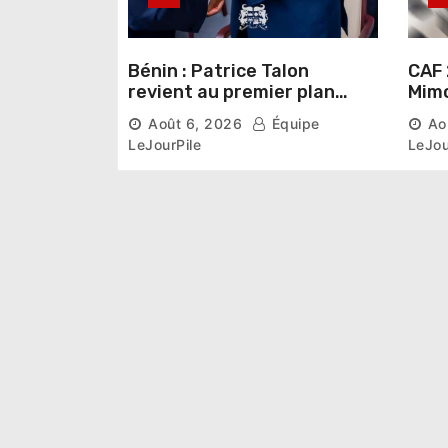
Bénin : Patrice Talon
CAF 
revient au premier plan
Mimo
institutionnel comme
conn
Août 6, 2026
Équipe
Ao
premier président du Sénat
la p
LeJourPile
LeJou