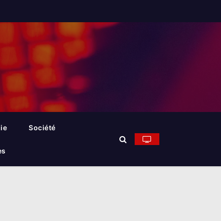
ie
Société
es