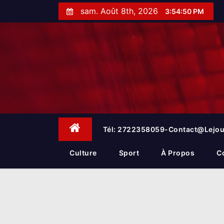
S
sam. Août 8th, 2026
3:54:51 PM
k
i
p
t
o
c
o
n
t
e
Tél: 2722358059-Contact@lejou
n
t
Culture
Sport
À Propos
C