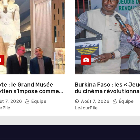
te : le Grand Musée
Burkina Faso : les « Jeu
tien s’impose comme
du cinéma révolutionna
vitrine du patrimoine
lancés au Mémorial Th
ût 7, 2026
Équipe
Août 7, 2026
Équipe
aonique auprès des
Sankara
rPile
LeJourPile
geants étrangers