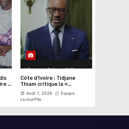
dis
Côte d’Ivoire : Tidjane
ire »
Thiam critique la «
omas
judiciarisation » de la
Août 7, 2026
Équipe
politique et appelle à
LeJourPile
poursuivre l’apaisement