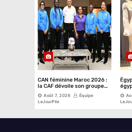
t
i
c
l
e
CAN féminine Maroc 2026 :
Égyp
la CAF dévoile son groupe
égyp
d’experts chargé d’analyser
une 
Août 7, 2026
Équipe
Ao
la compétition
phar
LeJourPile
LeJou
diri