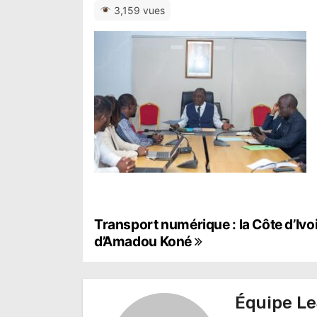
3,159 vues
N
Transport numérique : la Côte d’Ivo
d’Amadou Koné
a
v
Équipe Le
i