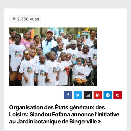
2,350 vues
N
Organisation des États généraux des
Loisirs: Siandou Fofana annonce l’initiative
a
au Jardin botanique de Bingerville