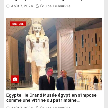
compétition
Août 7, 2026
Équipe LeJourPile
CULTURE
Égypte : le Grand Musée égyptien s’impose
comme une vitrine du patrimoine
pharaonique auprès des dirigeants
Août 7, 2026
Équipe LeJourPile