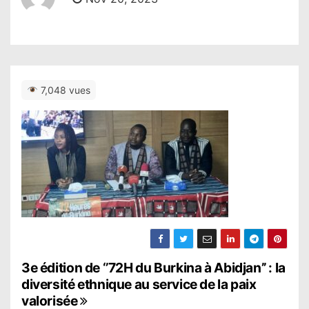
7,048 vues
N
3e édition de ‘’72H du Burkina à Abidjan’’ : la
diversité ethnique au service de la paix
a
valorisée