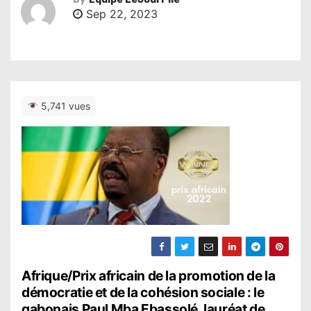
Sep 22, 2023
5,741 vues
N
Afrique/Prix africain de la promotion de la
démocratie et de la cohésion sociale : le
a
gabonais Paul Mba Ebassolé, lauréat de