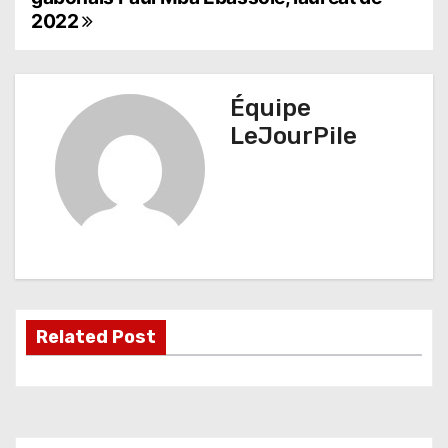
2022
v
i
g
Équipe
LeJourPile
a
t
i
o
n
d
Related Post
e
l