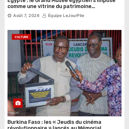
Égypte : le Grand Musée égyptien s’impose
comme une vitrine du patrimoine
pharaonique auprès des dirigeants
Août 7, 2026
Équipe LeJourPile
étrangers
CULTURE
Burkina Faso : les « Jeudis du cinéma
révolutionnaire » lancés au Mémorial