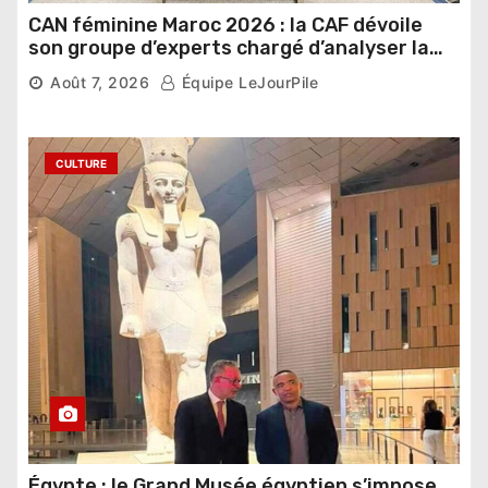
CAN féminine Maroc 2026 : la CAF dévoile
son groupe d’experts chargé d’analyser la
compétition
3,382 vues
Août 7, 2026
Équipe LeJourPile
CULTURE
Égypte : le Grand Musée égyptien s’impose