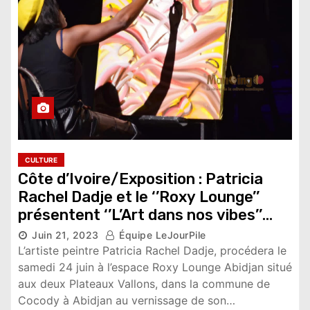
CULTURE
Côte d’Ivoire/Exposition : Patricia
Rachel Dadje et le ‘’Roxy Lounge’’
présentent ‘’L’Art dans nos vibes’’
Juin 21, 2023
Équipe LeJourPile
10,249 vues
L’artiste peintre Patricia Rachel Dadje, procédera le
samedi 24 juin à l’espace Roxy Lounge Abidjan situé
aux deux Plateaux Vallons, dans la commune de
Cocody à Abidjan au vernissage de son…