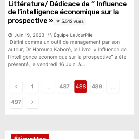
Littérature/ Dédicace de ‘’ Influence
de l’intelligence économique sur la
prospective »
5,512 vues
Juin 19, 2023
Équipe LeJourPile
Défini comme un outil de management par son
auteur, Dr Harouna Kaboré, le Livre » Influence de
l’intelligence économique sur la prospective’’ a été
présenté, le vendredi 16 Juin, à…
N
1
…
487
488
489
…
a
497
v
i
g
Étiquettes