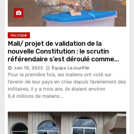
POLITIQUE
Mali/ projet de validation de la
nouvelle Constitution : le scrutin
référendaire s’est déroulé comme
prévu le dimanche 18 juin.
Juin 19, 2023
Équipe LeJourPile
9,031 vues
Pour la première fois, les maliens ont voté sur
l’avenir de leur pays en crise depuis l’avènement des
militaires, il y a trois ans. Ils étaient environ
8,4 millions de maliens…