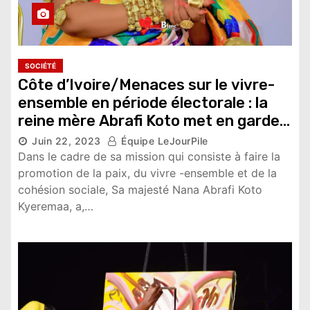
SOCIÉTÉ
Côte d’Ivoire/Menaces sur le vivre-
ensemble en période électorale : la
reine mère Abrafi Koto met en garde
les leaders des communautés
Juin 22, 2023
Équipe LeJourPile
Dans le cadre de sa mission qui consiste à faire la
9,939 vues
promotion de la paix, du vivre -ensemble et de la
cohésion sociale, Sa majesté Nana Abrafi Koto
Kyeremaa, a,…