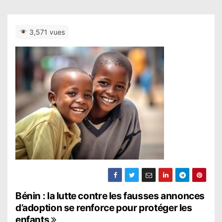
3,571 vues
N
Bénin : la lutte contre les fausses annonces
d’adoption se renforce pour protéger les
a
enfants