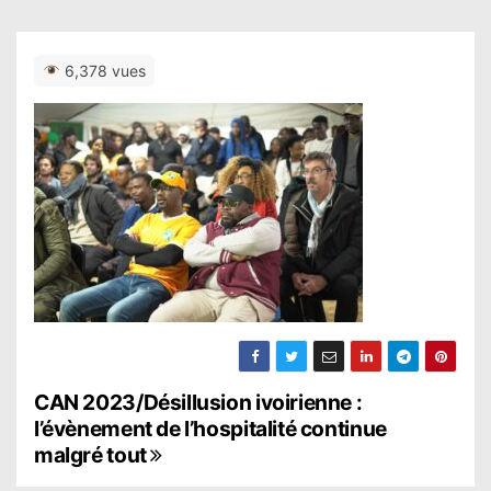
6,378 vues
N
CAN 2023/Désillusion ivoirienne :
l’évènement de l’hospitalité continue
a
malgré tout