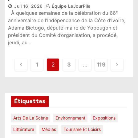
Yopougon
Juil 16, 2026
Équipe LeJourPile
5,916 vues
À quelques semaines de la célébration du 66ᵉ
anniversaire de l’Indépendance de la Côte d’Ivoire,
Adama Bictogo, député-maire de Yopougon et
président du Comité d’organisation, a procédé,
jeudi, au…
N
1
2
3
…
119
a
v
i
Étiquettes
g
Arts De La Scène
Environnement
Expositions
a
Littérature
Médias
Tourisme Et Loisirs
t