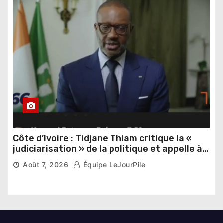
Côte d’Ivoire : Tidjane Thiam critique la «
judiciarisation » de la politique et appelle à
poursuivre l’apaisement
6,909 vues
Août 7, 2026
Équipe LeJourPile