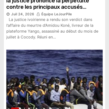
la justice prononce la perpétuité
contre les principaux accusés
Juil 24, 2026
Équipe LeJourPile
4,550 vues
La justice ivoirienne a rendu son verdict dans
l’affaire du meurtre d’Amidou Koné, livreur de la
plateforme Yango, assassiné au début du mois de
juillet à Cocody. Réuni en…