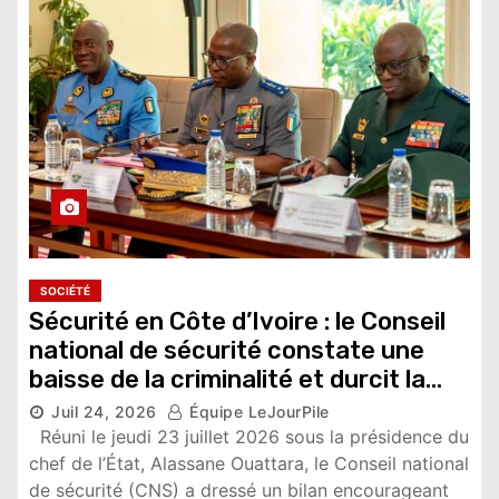
SOCIÉTÉ
Sécurité en Côte d’Ivoire : le Conseil
national de sécurité constate une
baisse de la criminalité et durcit la
lutte contre l’orpaillage illégal
Juil 24, 2026
Équipe LeJourPile
Réuni le jeudi 23 juillet 2026 sous la présidence du
8,901 vues
chef de l’État, Alassane Ouattara, le Conseil national
de sécurité (CNS) a dressé un bilan encourageant