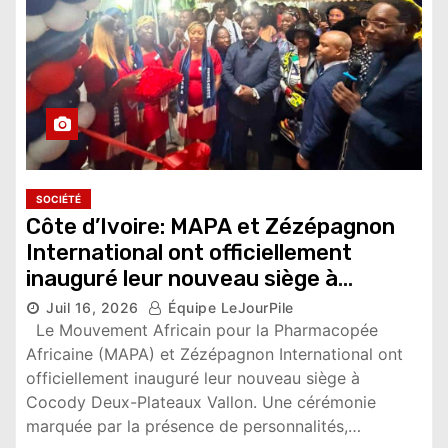
SOCIÉTÉ
Côte d’Ivoire: MAPA et Zézépagnon
International ont officiellement
inauguré leur nouveau siège à
Cocody Deux-Plateaux
Juil 16, 2026
Équipe LeJourPile
2,344 vues
Le Mouvement Africain pour la Pharmacopée
Africaine (MAPA) et Zézépagnon International ont
officiellement inauguré leur nouveau siège à
Cocody Deux-Plateaux Vallon. Une cérémonie
marquée par la présence de personnalités,…