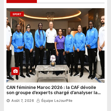
e
SPORT
s
CAN féminine Maroc 2026 : la CAF dévoile
son groupe d’experts chargé d’analyser la
compétition
3,417 vues
Août 7, 2026
Équipe LeJourPile