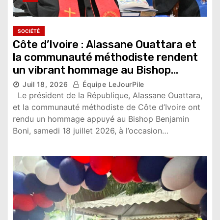
SOCIÉTÉ
Côte d’Ivoire : Alassane Ouattara et
la communauté méthodiste rendent
un vibrant hommage au Bishop
Benjamin Boni
Juil 18, 2026
Équipe LeJourPile
8,366 vues
Le président de la République, Alassane Ouattara,
et la communauté méthodiste de Côte d’Ivoire ont
rendu un hommage appuyé au Bishop Benjamin
Boni, samedi 18 juillet 2026, à l’occasion…