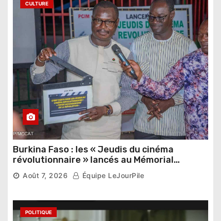
CULTURE
Burkina Faso : les « Jeudis du cinéma
révolutionnaire » lancés au Mémorial
Thomas Sankara
5,689 vues
Août 7, 2026
Équipe LeJourPile
POLITIQUE