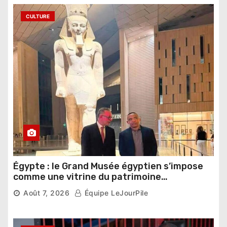
CULTURE
Égypte : le Grand Musée égyptien s’impose
comme une vitrine du patrimoine
pharaonique auprès des dirigeants
Août 7, 2026
Équipe LeJourPile
étrangers
7,919 vues