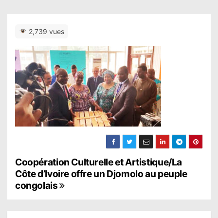
2,739 vues
N
Coopération Culturelle et Artistique/La
Côte d’Ivoire offre un Djomolo au peuple
a
congolais
v