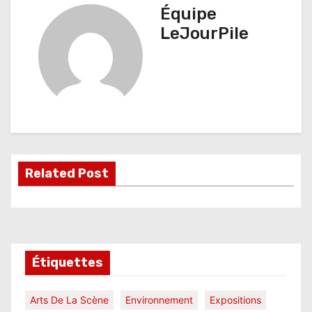
i
Équipe
g
LeJourPile
a
t
i
o
n
Related Post
d
e
l
Étiquettes
’
a
Arts De La Scène
Environnement
Expositions