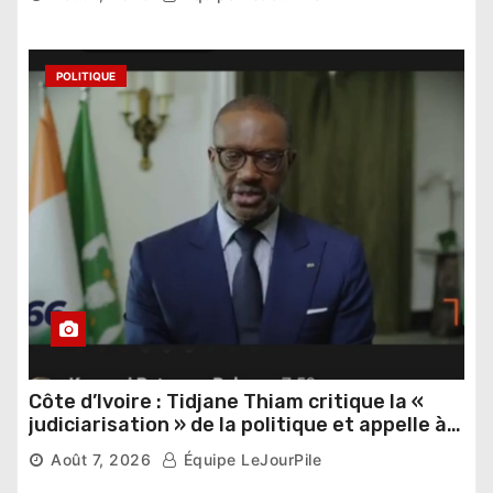
POLITIQUE
Côte d’Ivoire : Tidjane Thiam critique la «
judiciarisation » de la politique et appelle à
poursuivre l’apaisement
Août 7, 2026
Équipe LeJourPile