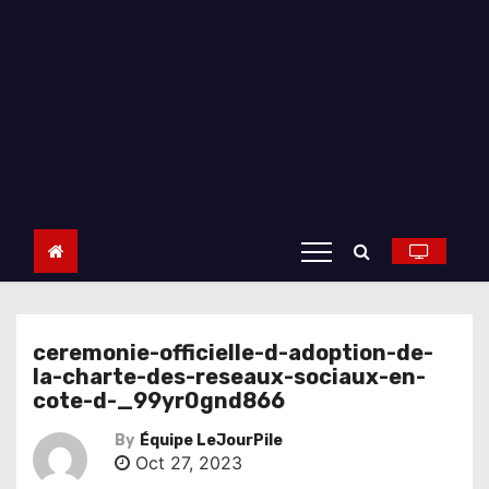
ceremonie-officielle-d-adoption-de-
la-charte-des-reseaux-sociaux-en-
cote-d-_99yr0gnd866
By
Équipe LeJourPile
Oct 27, 2023