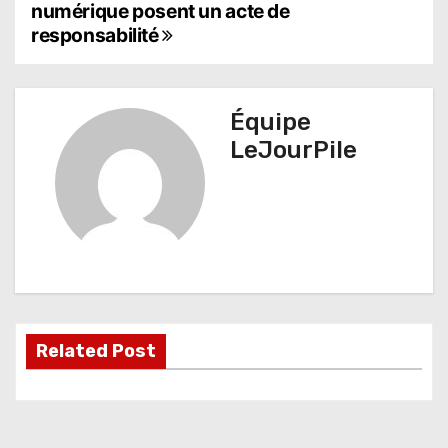
a
numérique posent un acte de
responsabilité
v
i
g
Équipe
LeJourPile
a
t
i
o
n
d
Related Post
e
l