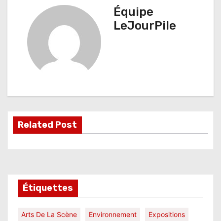
i
Équipe
g
LeJourPile
a
t
i
o
n
Related Post
d
e
l
Étiquettes
’
a
Arts De La Scène
Environnement
Expositions