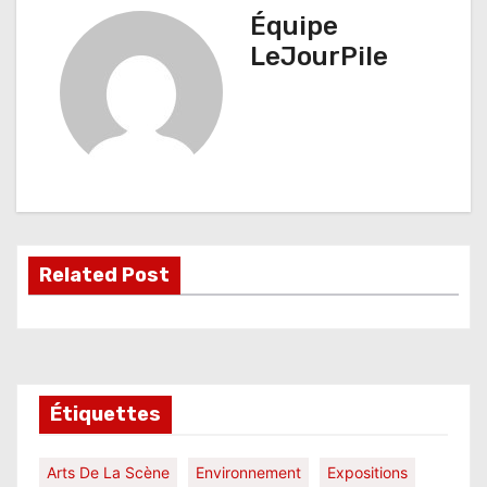
i
Équipe
g
LeJourPile
a
t
i
o
n
Related Post
d
e
l
Étiquettes
’
a
Arts De La Scène
Environnement
Expositions