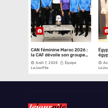
i
c
l
e
CAN féminine Maroc 2026 :
Égyp
la CAF dévoile son groupe
égyp
d’experts chargé d’analyser
une 
Août 7, 2026
Équipe
Ao
la compétition
phar
LeJourPile
LeJou
diri