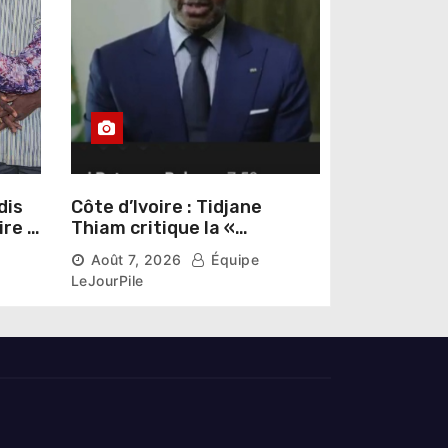
dis
Côte d’Ivoire : Tidjane
ire »
Thiam critique la «
omas
judiciarisation » de la
Août 7, 2026
Équipe
politique et appelle à
LeJourPile
poursuivre l’apaisement