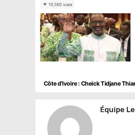
10,160 vues
N
Côte d’Ivoire : Cheick Tidjane Th
a
v
Équipe Le
i
g