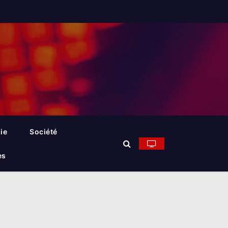
ie
Société
es