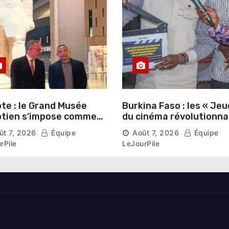
te : le Grand Musée
Burkina Faso : les « Jeu
tien s’impose comme
du cinéma révolutionna
vitrine du patrimoine
lancés au Mémorial Th
ût 7, 2026
Équipe
Août 7, 2026
Équipe
aonique auprès des
Sankara
rPile
LeJourPile
geants étrangers