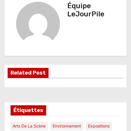
i
Équipe
g
LeJourPile
a
t
i
o
n
Related Post
d
e
l
Étiquettes
’
a
Arts De La Scène
Environnement
Expositions