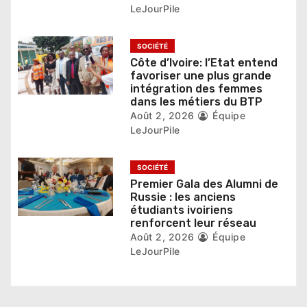
LeJourPile
a
r
SOCIÉTÉ
Côte d’Ivoire: l’Etat entend
t
favoriser une plus grande
intégration des femmes
i
dans les métiers du BTP
Août 2, 2026
Équipe
c
LeJourPile
l
SOCIÉTÉ
e
Premier Gala des Alumni de
Russie : les anciens
étudiants ivoiriens
renforcent leur réseau
Août 2, 2026
Équipe
LeJourPile