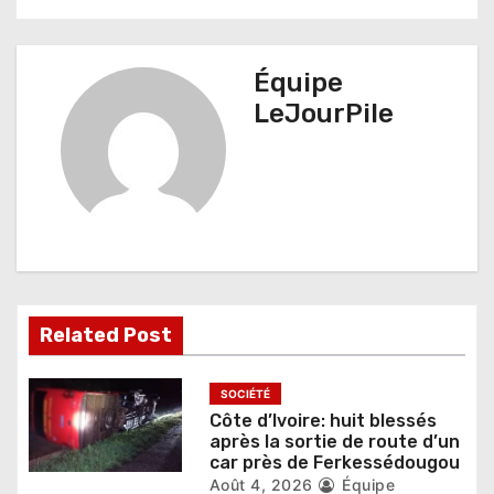
v
i
Équipe
g
LeJourPile
a
t
i
o
n
Related Post
d
e
SOCIÉTÉ
Côte d’Ivoire: huit blessés
l
après la sortie de route d’un
car près de Ferkessédougou
’
Août 4, 2026
Équipe