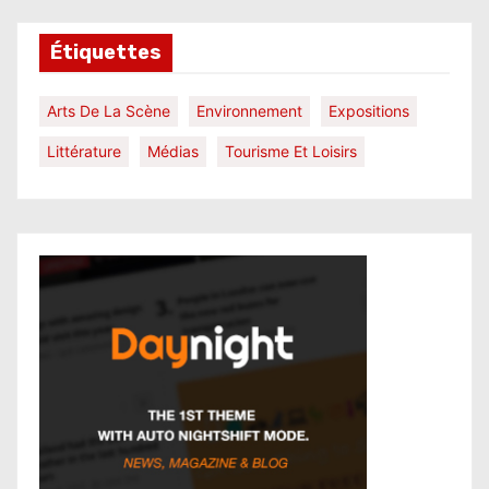
Étiquettes
Arts De La Scène
Environnement
Expositions
Littérature
Médias
Tourisme Et Loisirs