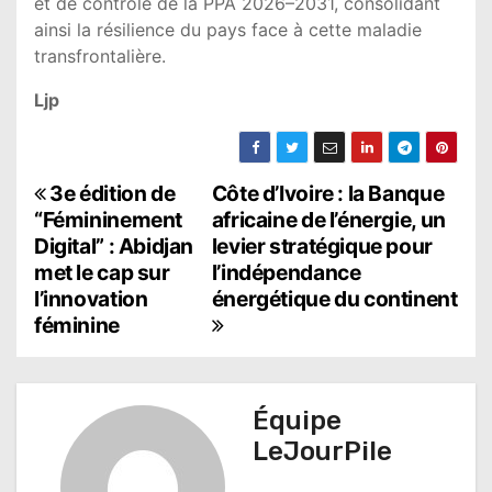
et de contrôle de la PPA 2026–2031, consolidant
ainsi la résilience du pays face à cette maladie
transfrontalière.
Ljp
N
3e édition de
Côte d’Ivoire : la Banque
“Fémininement
africaine de l’énergie, un
a
Digital” : Abidjan
levier stratégique pour
met le cap sur
l’indépendance
v
l’innovation
énergétique du continent
i
féminine
g
a
Équipe
t
LeJourPile