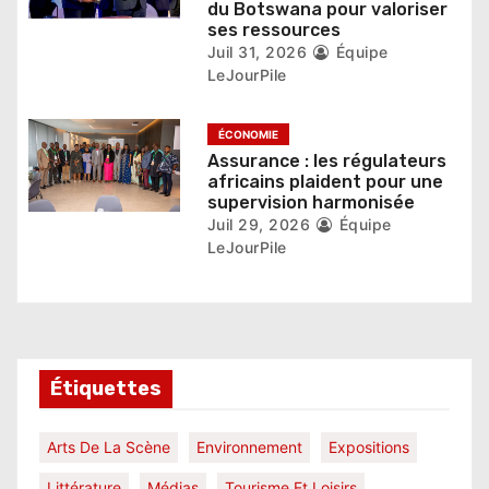
l
du Botswana pour valoriser
ses ressources
e
Juil 31, 2026
Équipe
LeJourPile
ÉCONOMIE
Assurance : les régulateurs
africains plaident pour une
supervision harmonisée
Juil 29, 2026
Équipe
LeJourPile
Étiquettes
Arts De La Scène
Environnement
Expositions
Littérature
Médias
Tourisme Et Loisirs