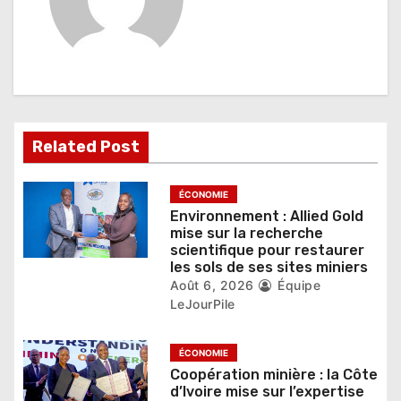
i
o
n
d
e
Related Post
l
’
ÉCONOMIE
Environnement : Allied Gold
a
mise sur la recherche
scientifique pour restaurer
r
les sols de ses sites miniers
Août 6, 2026
Équipe
t
LeJourPile
i
ÉCONOMIE
c
Coopération minière : la Côte
d’Ivoire mise sur l’expertise