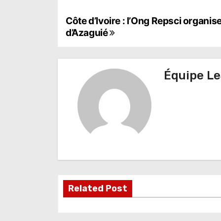
N
Côte d’Ivoire : l’Ong Repsci organise
d’Azaguié
a
v
Équipe Le
i
g
a
t
i
o
Related Post
n
d