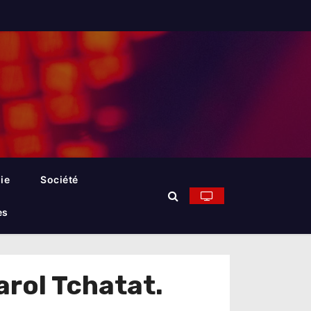
ie
Société
es
arol Tchatat.