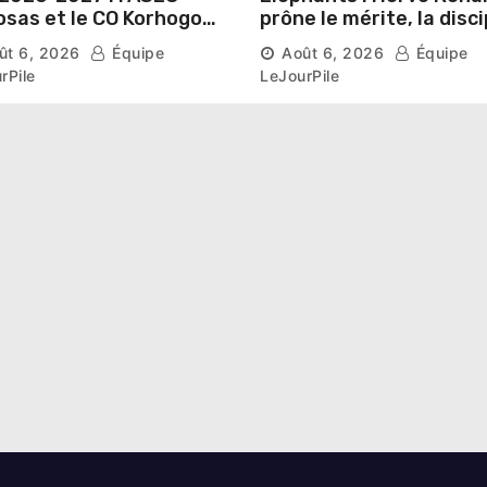
sas et le CO Korhogo
prône le mérite, la disci
aissent leur route vers
et l’esprit collectif pou
ût 6, 2026
Équipe
Août 6, 2026
Équipe
hase de groupes
nouveau départ
rPile
LeJourPile