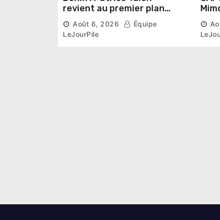
revient au premier plan
Mimo
institutionnel comme
conn
Août 6, 2026
Équipe
Ao
premier président du Sénat
la p
LeJourPile
LeJou