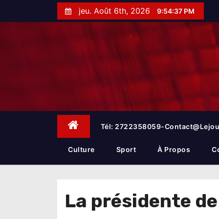
S
jeu. Août 6th, 2026
9:54:38 PM
k
i
p
t
o
c
o
n
t
e
Tél: 2722358059-Contact@lejou
n
t
Culture
Sport
À Propos
C
La présidente de 