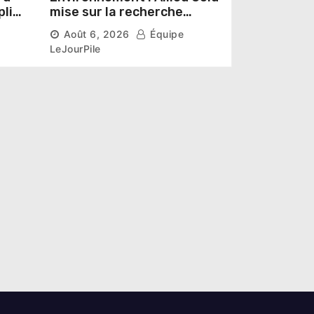
pline
mise sur la recherche
r un
scientifique pour restaurer
Août 6, 2026
Équipe
les sols de ses sites miniers
LeJourPile