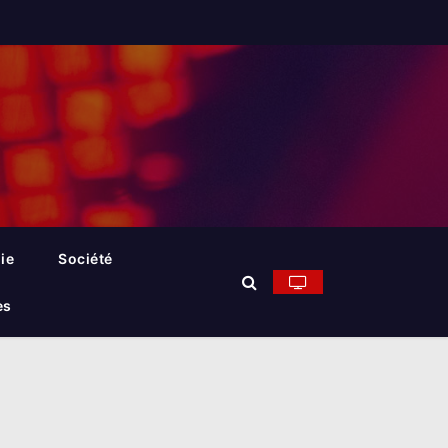
ie
Société
es