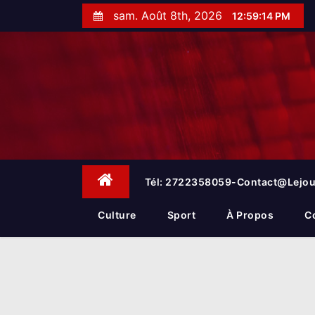
S
sam. Août 8th, 2026
12:59:15 PM
k
i
p
t
o
c
o
n
t
e
Tél: 2722358059-Contact@lejou
n
t
Culture
Sport
À Propos
C