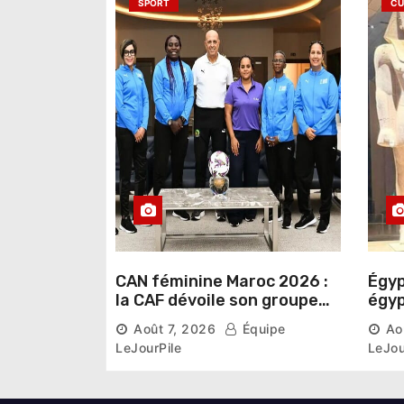
a
SPORT
CU
r
t
i
c
l
e
CAN féminine Maroc 2026 :
Égyp
la CAF dévoile son groupe
égyp
d’experts chargé d’analyser
une 
Août 7, 2026
Équipe
Ao
la compétition
phar
LeJourPile
LeJou
diri