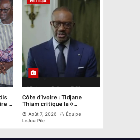
POLITIQUE
dis
Côte d’Ivoire : Tidjane
ire »
Thiam critique la «
omas
judiciarisation » de la
Août 7, 2026
Équipe
politique et appelle à
LeJourPile
poursuivre l’apaisement