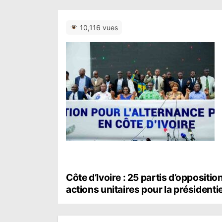
10,116 vues
N
Côte d’Ivoire : 25 partis d’oppositi
actions unitaires pour la présidenti
a
v