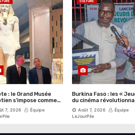
LTURE
CULTURE
te : le Grand Musée
Burkina Faso : les « Jeu
tien s’impose comme
du cinéma révolutionna
vitrine du patrimoine
lancés au Mémorial Th
ût 7, 2026
Équipe
Août 7, 2026
Équipe
aonique auprès des
Sankara
rPile
LeJourPile
geants étrangers