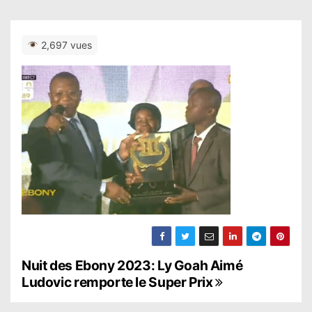
2,697 vues
N
Nuit des Ebony 2023: Ly Goah Aimé
Ludovic remporte le Super Prix
a