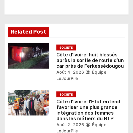
n
d
e
Related Post
l
’
SOCIÉTÉ
Côte d’Ivoire: huit blessés
a
après la sortie de route d’un
car près de Ferkessédougou
r
Août 4, 2026
Équipe
LeJourPile
t
i
SOCIÉTÉ
Côte d’Ivoire: l’Etat entend
c
favoriser une plus grande
intégration des femmes
l
dans les métiers du BTP
Août 2, 2026
Équipe
e
LeJourPile