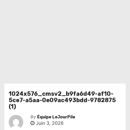
1024x576_cmsv2_b9fa6d49-af10-
5ce7-a5aa-0e09ac493bdd-9782875
(1)
By
Équipe LeJourPile
Juin 3, 2026