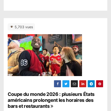
5,703 vues
N
Coupe du monde 2026 : plusieurs États
américains prolongent les horaires des
a
bars et restaurants