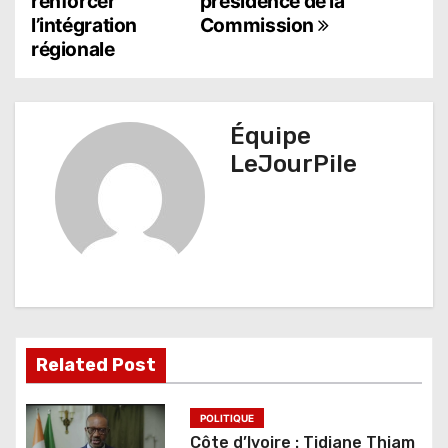
i
renforcer
présidence de la
l’intégration
Commission
g
régionale
a
t
Équipe
i
LeJourPile
o
n
d
e
l
Related Post
’
a
POLITIQUE
Côte d’Ivoire : Tidjane Thiam