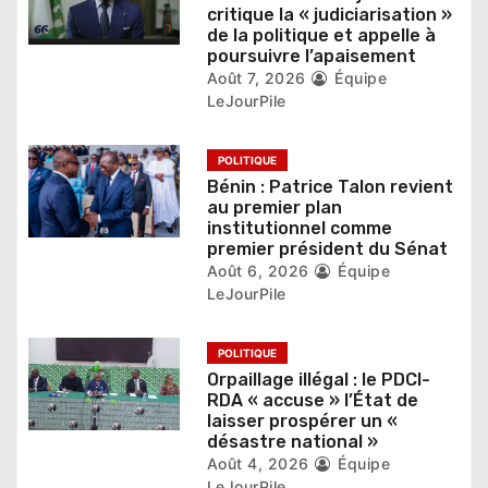
r
critique la « judiciarisation »
de la politique et appelle à
t
poursuivre l’apaisement
Août 7, 2026
Équipe
i
LeJourPile
c
POLITIQUE
l
Bénin : Patrice Talon revient
e
au premier plan
institutionnel comme
premier président du Sénat
Août 6, 2026
Équipe
LeJourPile
POLITIQUE
Orpaillage illégal : le PDCI-
RDA « accuse » l’État de
laisser prospérer un «
désastre national »
Août 4, 2026
Équipe
LeJourPile