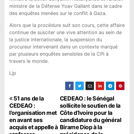
ministre de la Défense Yoav Gallant dans le cadre
des enquêtes menées sur le conflit à Gaza.
Alors que la procédure suit son cours, cette affaire
continue de susciter une vive attention au sein de
la justice internationale, la suspension du
procureur intervenant dans un contexte marqué
par plusieurs enquêtes sensibles de la CPI à
travers le monde.
Ljp
N
51 ans de la
CEDEAO : le Sénégal
CEDEAO :
sollicite le soutien de la
a
l’organisation met
Côte d’Ivoire pour la
en avant ses
candidature du général
v
acquis et appelle à
Birame Diop à la