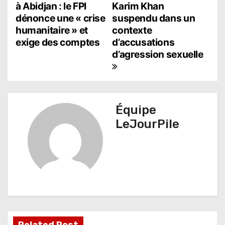
à Abidjan : le FPI
Karim Khan
a
dénonce une « crise
suspendu dans un
humanitaire » et
contexte
v
exige des comptes
d’accusations
i
d’agression sexuelle
g
a
t
Équipe
LeJourPile
i
o
n
d
e