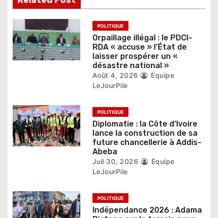
l
Related Post
’
POLITIQUE
a
Orpaillage illégal : le PDCI-
RDA « accuse » l’État de
r
laisser prospérer un «
désastre national »
t
Août 4, 2026
Équipe
LeJourPile
i
c
POLITIQUE
Diplomatie : la Côte d’Ivoire
l
lance la construction de sa
future chancellerie à Addis-
e
Abeba
Juil 30, 2026
Équipe
LeJourPile
POLITIQUE
Indépendance 2026 : Adama