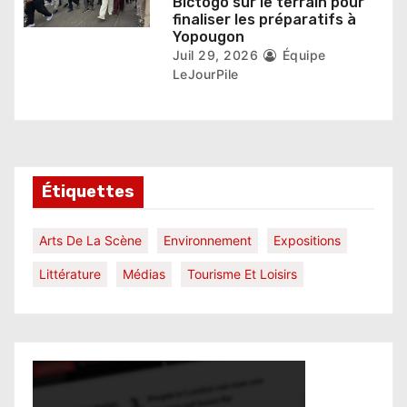
Bictogo sur le terrain pour
finaliser les préparatifs à
Yopougon
Juil 29, 2026
Équipe
LeJourPile
Étiquettes
Arts De La Scène
Environnement
Expositions
Littérature
Médias
Tourisme Et Loisirs