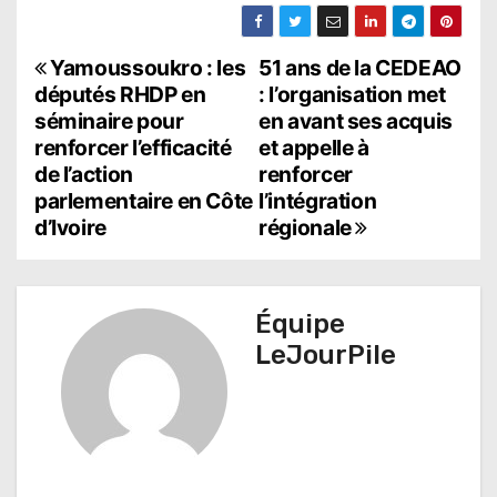
N
Yamoussoukro : les
51 ans de la CEDEAO
députés RHDP en
: l’organisation met
a
séminaire pour
en avant ses acquis
renforcer l’efficacité
et appelle à
v
de l’action
renforcer
i
parlementaire en Côte
l’intégration
d’Ivoire
régionale
g
a
t
Équipe
LeJourPile
i
o
n
d