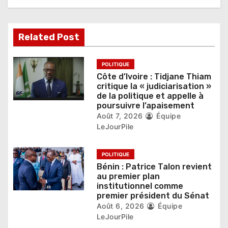
e
l
Related Post
’
POLITIQUE
a
Côte d’Ivoire : Tidjane Thiam
critique la « judiciarisation »
r
de la politique et appelle à
poursuivre l’apaisement
t
Août 7, 2026
Équipe
LeJourPile
i
c
POLITIQUE
Bénin : Patrice Talon revient
l
au premier plan
institutionnel comme
e
premier président du Sénat
Août 6, 2026
Équipe
LeJourPile