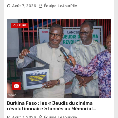
pharaonique auprès des dirigeants
Août 7, 2026
Équipe LeJourPile
étrangers
CULTURE
Burkina Faso : les « Jeudis du cinéma
révolutionnaire » lancés au Mémorial
Thomas Sankara
Août 7, 2026
Équipe LeJourPile