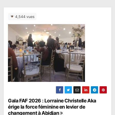
4,544 vues
N
Gala FAF 2026 : Lorraine Christelle Aka
érige la force féminine en levier de
a
changement à Abidjan