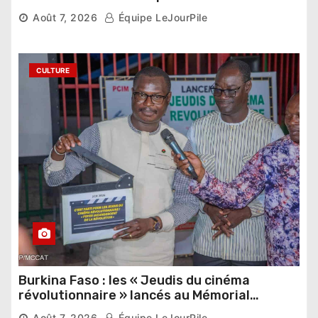
pharaonique auprès des dirigeants
Août 7, 2026
Équipe LeJourPile
étrangers
CULTURE
Burkina Faso : les « Jeudis du cinéma
révolutionnaire » lancés au Mémorial
Thomas Sankara
Août 7, 2026
Équipe LeJourPile