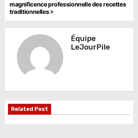
a
magnificence professionnelle des recettes
traditionnelles
v
i
g
Équipe
LeJourPile
a
t
i
o
n
d
Related Post
e
l