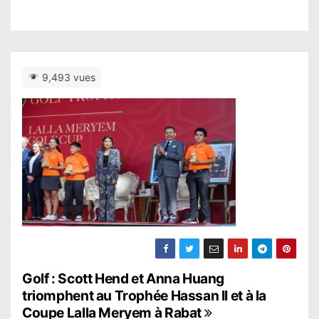
9,493 vues
N
Golf : Scott Hend et Anna Huang
triomphent au Trophée Hassan II et à la
a
Coupe Lalla Meryem à Rabat