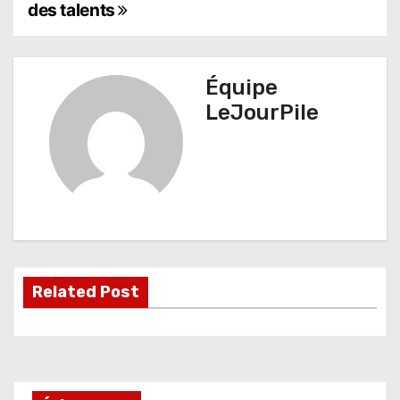
a
des talents
v
i
Équipe
g
LeJourPile
a
t
i
o
n
Related Post
d
e
l