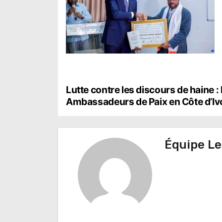
N
Lutte contre les discours de haine :
Ambassadeurs de Paix en Côte d’Iv
a
v
Équipe Le
i
g
a
t