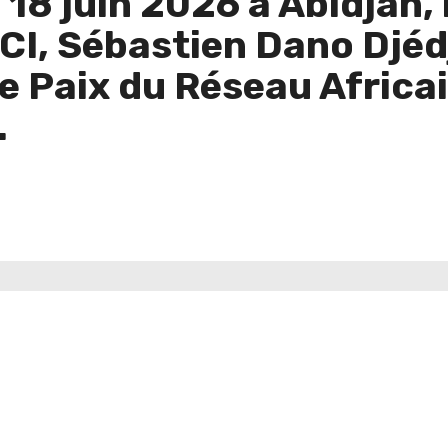
 18 juin 2026 à Abidjan,
CI, Sébastien Dano Djéd
 Paix du Réseau Africai
.