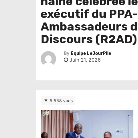
haine célébrée le
exécutif du PPA-
Ambassadeurs de
Discours (R2AD)
By
Équipe LeJourPile
Juin 21, 2026
5,558 vues