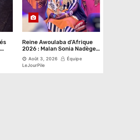
sés
Reine Awoulaba d’Afrique
2026 : Malan Sonia Nadège
épouse N’Guessan décroche
Août 3, 2026
Équipe
la couronne
LeJourPile