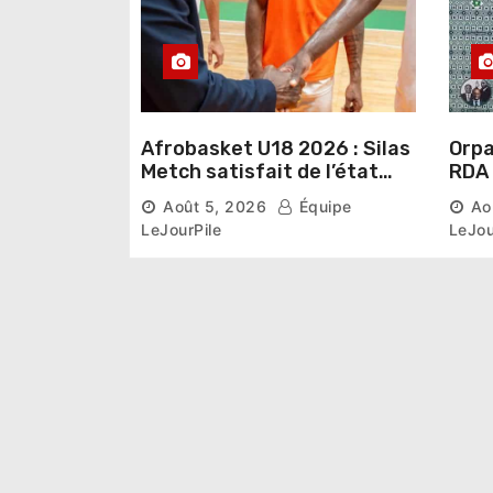
l
e
Afrobasket U18 2026 : Silas
Orpai
Metch satisfait de l’état
RDA « accuse » l’État de
des infrastructures et
lais
Août 5, 2026
Équipe
Ao
ambitieux pour les
désa
LeJourPile
LeJou
Éléphants