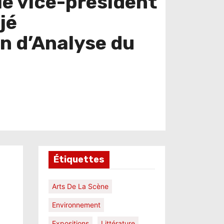
 le vice-président
jé
n d’Analyse du
Étiquettes
Arts De La Scène
Environnement
Expositions
Littérature