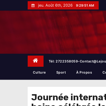
S
jeu. Août 6th, 2026
9:29:51 AM
k
i
p
t
o
c
o
n
t
e
Tél: 2722358059-Contact@lejou
n
t
Culture
Sport
À Propos
C
Journée internat