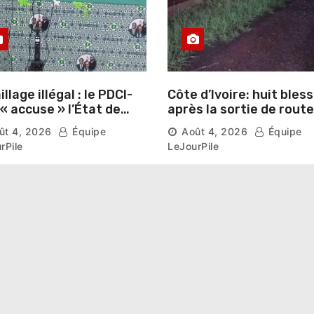
llage illégal : le PDCI-
Côte d’Ivoire: huit bles
après la sortie de route
ser prospérer un «
d’un car près de
ût 4, 2026
Équipe
Août 4, 2026
Équipe
stre national »
Ferkessédougou
rPile
LeJourPile