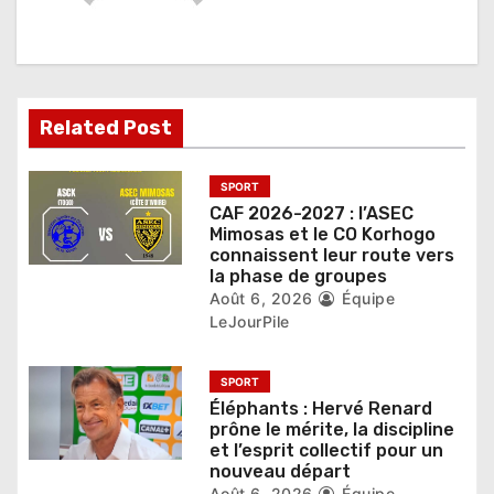
o
n
d
Related Post
e
l
SPORT
CAF 2026-2027 : l’ASEC
’
Mimosas et le CO Korhogo
connaissent leur route vers
a
la phase de groupes
r
Août 6, 2026
Équipe
LeJourPile
t
i
SPORT
Éléphants : Hervé Renard
c
prône le mérite, la discipline
et l’esprit collectif pour un
l
nouveau départ
Août 6, 2026
Équipe