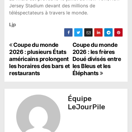
Jersey Stadium devant des millions de
téléspectateurs à travers le monde.
Ljp
N
Coupe du monde
Coupe du monde
2026 : plusieurs États
2026 : les frères
a
américains prolongent
Doué divisés entre
les horaires des bars et
les Bleus et les
v
restaurants
Éléphants
i
g
Équipe
a
LeJourPile
t
i