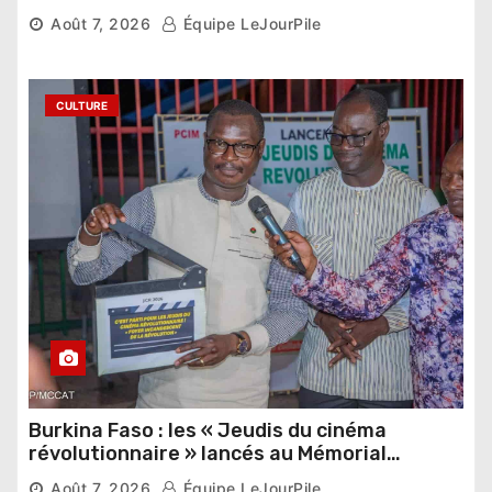
pharaonique auprès des dirigeants
Août 7, 2026
Équipe LeJourPile
étrangers
CULTURE
Burkina Faso : les « Jeudis du cinéma
révolutionnaire » lancés au Mémorial
Thomas Sankara
Août 7, 2026
Équipe LeJourPile