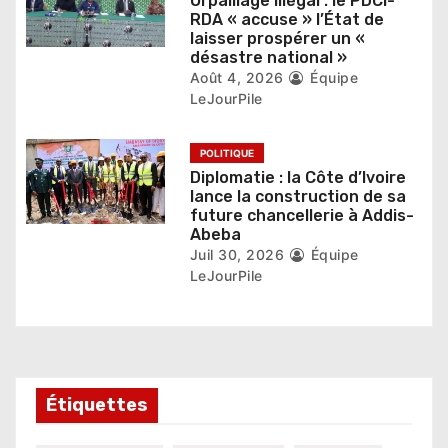
Orpaillage illégal : le PDCI-
l
RDA « accuse » l’État de
laisser prospérer un «
e
désastre national »
Août 4, 2026
Équipe
LeJourPile
POLITIQUE
Diplomatie : la Côte d’Ivoire
lance la construction de sa
future chancellerie à Addis-
Abeba
Juil 30, 2026
Équipe
LeJourPile
Étiquettes