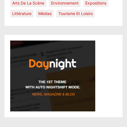
Arts De La Scène
Environnement
Expositions
Littérature
Médias
Tourisme Et Loisirs