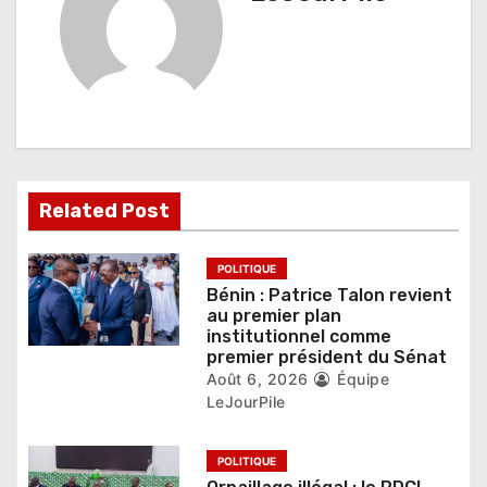
i
o
n
d
e
l
Related Post
’
POLITIQUE
a
Bénin : Patrice Talon revient
au premier plan
r
institutionnel comme
premier président du Sénat
t
Août 6, 2026
Équipe
LeJourPile
i
c
POLITIQUE