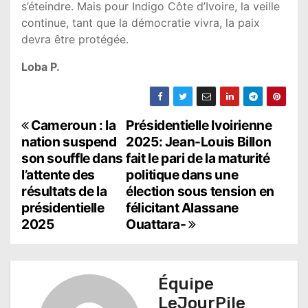
s’éteindre. Mais pour Indigo Côte d’Ivoire, la veille
continue, tant que la démocratie vivra, la paix
devra être protégée.
Loba P.
N
Cameroun : la
Présidentielle Ivoirienne
nation suspend
2025: Jean-Louis Billon
a
son souffle dans
fait le pari de la maturité
l’attente des
politique dans une
v
résultats de la
élection sous tension en
i
présidentielle
félicitant Alassane
2025
Ouattara-
g
a
t
Équipe
LeJourPile