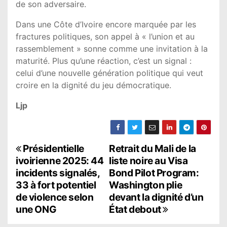
de son adversaire.
Dans une Côte d’Ivoire encore marquée par les
fractures politiques, son appel à « l’union et au
rassemblement » sonne comme une invitation à la
maturité. Plus qu’une réaction, c’est un signal :
celui d’une nouvelle génération politique qui veut
croire en la dignité du jeu démocratique.
Ljp
N
Présidentielle
Retrait du Mali de la
ivoirienne 2025: 44
liste noire au Visa
a
incidents signalés,
Bond Pilot Program:
33 à fort potentiel
Washington plie
v
de violence selon
devant la dignité d’un
i
une ONG
État debout