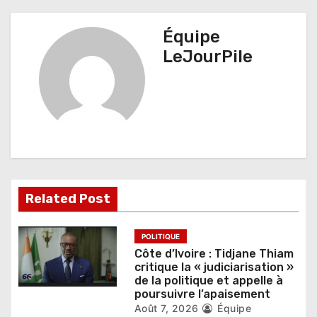
g
a
Équipe
t
LeJourPile
i
o
n
d
e
Related Post
l
’
POLITIQUE
Côte d’Ivoire : Tidjane Thiam
a
critique la « judiciarisation »
de la politique et appelle à
r
poursuivre l’apaisement
Août 7, 2026
Équipe