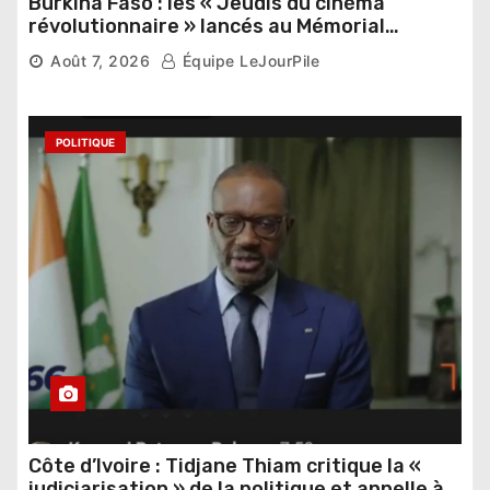
Burkina Faso : les « Jeudis du cinéma
révolutionnaire » lancés au Mémorial
Thomas Sankara
Août 7, 2026
Équipe LeJourPile
POLITIQUE
Côte d’Ivoire : Tidjane Thiam critique la «
judiciarisation » de la politique et appelle à