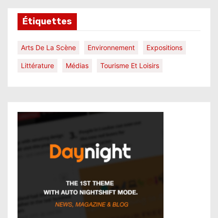
Étiquettes
Arts De La Scène
Environnement
Expositions
Littérature
Médias
Tourisme Et Loisirs