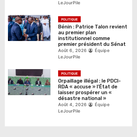
t
LeJourPile
i
POLITIQUE
c
Bénin : Patrice Talon revient
au premier plan
l
institutionnel comme
premier président du Sénat
e
Août 6, 2026
Équipe
LeJourPile
POLITIQUE
Orpaillage illégal : le PDCI-
RDA « accuse » l’État de
laisser prospérer un «
désastre national »
Août 4, 2026
Équipe
LeJourPile