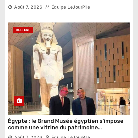
compétition
Août 7, 2026
Équipe LeJourPile
CULTURE
Égypte : le Grand Musée égyptien s’impose
comme une vitrine du patrimoine
pharaonique auprès des dirigeants
Août 7, 2026
Équipe LeJourPile