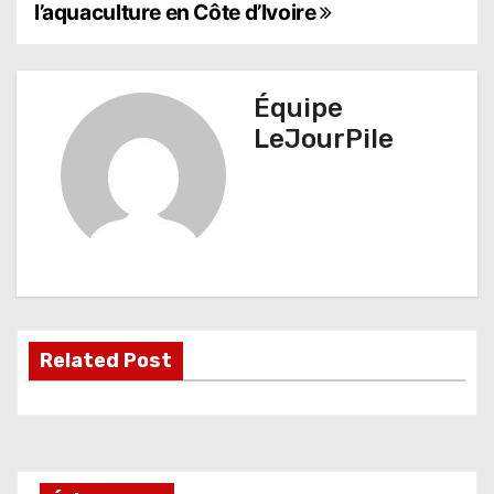
a
l’aquaculture en Côte d’Ivoire
v
i
Équipe
g
LeJourPile
a
t
i
o
n
Related Post
d
e
l