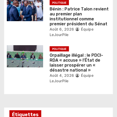
POLITIQUE
c
Bénin : Patrice Talon revient
au premier plan
l
institutionnel comme
premier président du Sénat
e
Août 6, 2026
Équipe
LeJourPile
POLITIQUE
Orpaillage illégal : le PDCI-
RDA « accuse » l’État de
laisser prospérer un «
désastre national »
Août 4, 2026
Équipe
LeJourPile
Étiquettes