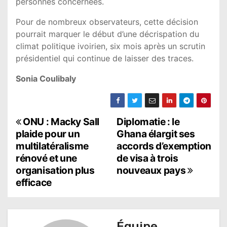
personnes concernées.
Pour de nombreux observateurs, cette décision
pourrait marquer le début d’une décrispation du
climat politique ivoirien, six mois après un scrutin
présidentiel qui continue de laisser des traces.
Sonia Coulibaly
N
ONU : Macky Sall
Diplomatie : le
plaide pour un
Ghana élargit ses
a
multilatéralisme
accords d’exemption
rénové et une
de visa à trois
v
organisation plus
nouveaux pays
i
efficace
g
a
Équipe