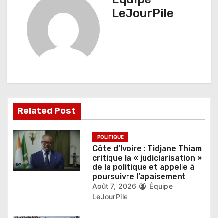
t
LeJourPile
i
o
n
d
e
Related Post
l
’
POLITIQUE
Côte d’Ivoire : Tidjane Thiam
a
critique la « judiciarisation »
de la politique et appelle à
r
poursuivre l’apaisement
Août 7, 2026
Équipe
t
LeJourPile
i