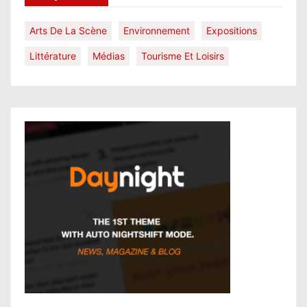
Arts De La Scène
Environnement
Expositions
Littérature
Médias
Tourisme Et Loisirs