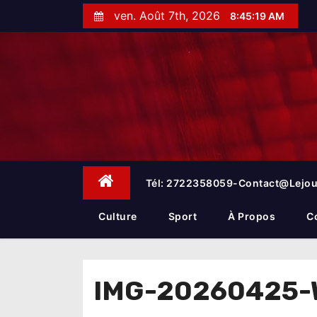
S
ven. Août 7th, 2026
8:45:20 AM
k
i
p
t
o
c
o
n
t
e
Tél: 2722358059-Contact@lejou
n
t
Culture
Sport
À Propos
C
IMG-20260425