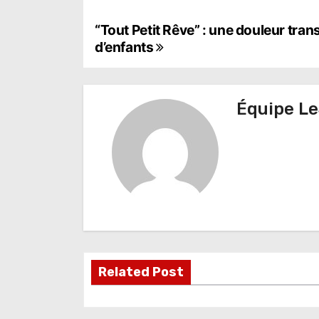
N
“Tout Petit Rêve” : une douleur tran
d’enfants
a
v
Équipe Le
i
g
a
t
i
o
Related Post
n
d