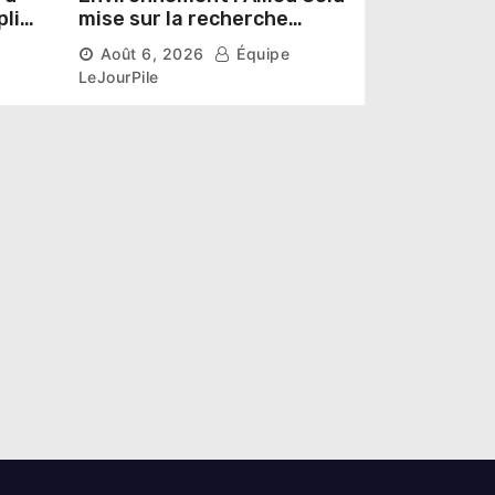
pline
mise sur la recherche
r un
scientifique pour restaurer
Août 6, 2026
Équipe
les sols de ses sites miniers
LeJourPile