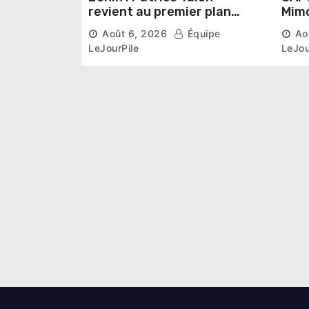
revient au premier plan
Mimo
institutionnel comme
conn
Août 6, 2026
Équipe
Ao
premier président du Sénat
la p
LeJourPile
LeJou