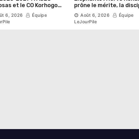
sas et le CO Korhogo
prône le mérite, la disci
aissent leur route vers
et l’esprit collectif pou
ût 6, 2026
Équipe
Août 6, 2026
Équipe
hase de groupes
nouveau départ
rPile
LeJourPile