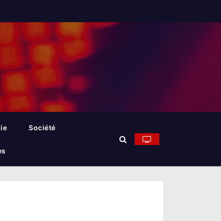
ie
Société
es