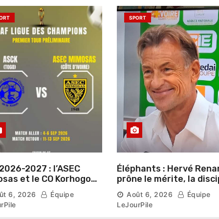
ORT
SPORT
2026-2027 : l’ASEC
Éléphants : Hervé Rena
sas et le CO Korhogo
prône le mérite, la disci
aissent leur route vers
et l’esprit collectif pou
ût 6, 2026
Équipe
Août 6, 2026
Équipe
hase de groupes
nouveau départ
rPile
LeJourPile