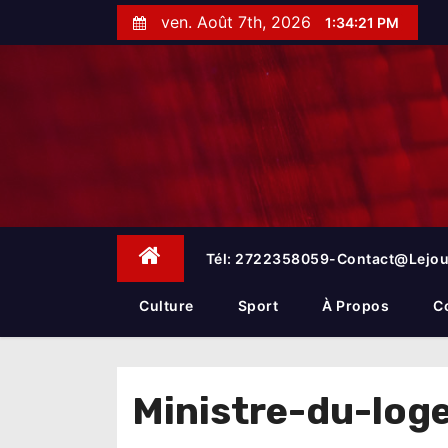
S
ven. Août 7th, 2026
1:34:22 PM
k
i
p
t
o
c
o
n
t
e
Tél: 2722358059-Contact@lejou
n
t
Culture
Sport
À Propos
C
Ministre-du-log