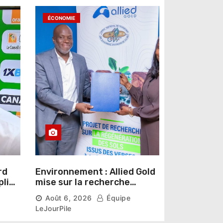
ÉCONOMIE
rd
Environnement : Allied Gold
pline
mise sur la recherche
r un
scientifique pour restaurer
Août 6, 2026
Équipe
les sols de ses sites miniers
LeJourPile