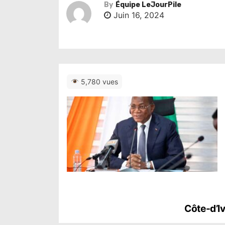
By
Équipe LeJourPile
Juin 16, 2024
5,780 vues
N
Côte-d’I