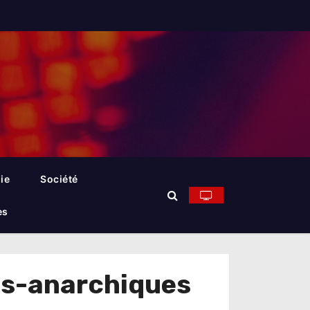
ie
Société
es
ns-anarchiques