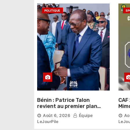
’
POLITIQUE
SP
a
r
t
i
c
l
e
Bénin : Patrice Talon
CAF 
revient au premier plan
Mimo
institutionnel comme
conn
Août 6, 2026
Équipe
Ao
premier président du Sénat
la p
LeJourPile
LeJou