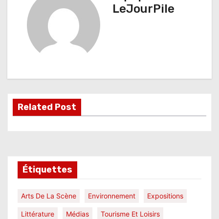
i
LeJourPile
g
a
t
i
o
Related Post
n
d
e
l
Étiquettes
’
Arts De La Scène
Environnement
Expositions
a
Littérature
Médias
Tourisme Et Loisirs