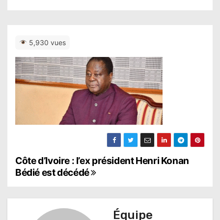
5,930 vues
N
Côte d’Ivoire : l’ex président Henri Konan
Bédié est décédé
a
v
Équipe