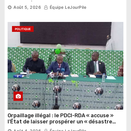
pour les Éléphants
Août 5, 2026
Équipe LeJourPile
POLITIQUE
Orpaillage illégal : le PDCI-RDA « accuse »
l’État de laisser prospérer un « désastre
national »
Août 4, 2026
Équipe LeJourPile