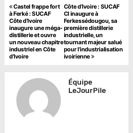
N
Castel frappe fort
Côte d’Ivoire : SUCAF
à Ferké : SUCAF
CI inaugure à
a
Côte d’Ivoire
Ferkessédougou, sa
inaugure une méga-
première distillerie
v
distillerie et ouvre
industrielle, un
i
un nouveau chapitre
tournant majeur salué
industriel en Côte
pour l’industrialisation
g
d’Ivoire
ivoirienne
a
t
Équipe
i
LeJourPile
o
n
d
e