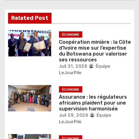
l
Related Post
’
a
ÉCONOMIE
Coopération minière : la Côte
r
d’Ivoire mise sur l’expertise
du Botswana pour valoriser
t
ses ressources
Juil 31, 2026
Équipe
i
LeJourPile
c
ÉCONOMIE
l
Assurance : les régulateurs
e
africains plaident pour une
supervision harmonisée
Juil 29, 2026
Équipe
LeJourPile
ÉCONOMIE