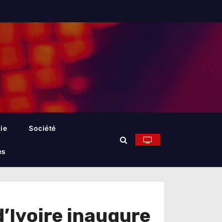
ie
Société
es
d’Ivoire inaugure