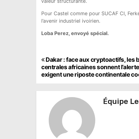
valeur structurante.
Pour Castel comme pour SUCAF CI, Ferké 2 
l’avenir industriel ivoirien.
Loba Perez, envoyé spécial.
N
Dakar : face aux cryptoactifs, les
centrales africaines sonnent l’alerte
a
exigent une riposte continentale 
v
i
Équipe Le
g
a
t