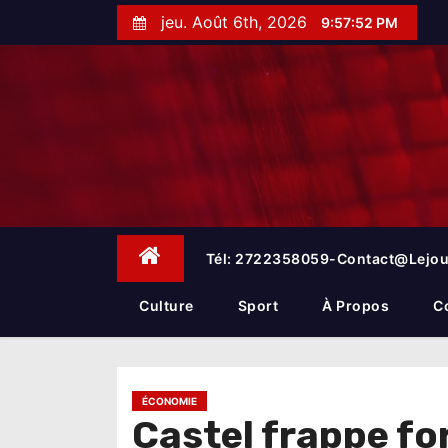
S
jeu. Août 6th, 2026
9:57:53 PM
k
i
p
t
o
c
o
n
t
e
Tél: 2722358059-Contact@lejou
n
t
Culture
Sport
À Propos
C
ÉCONOMIE
Castel frappe fo