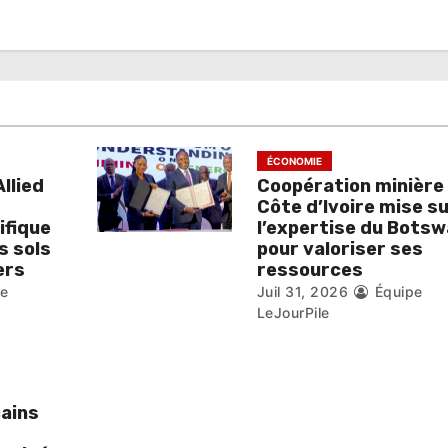
ÉCONOMIE
llied
Coopération minière :
Côte d’Ivoire mise s
ifique
l’expertise du Bots
s sols
pour valoriser ses
ers
ressources
pe
Juil 31, 2026
Équipe
LeJourPile
cains