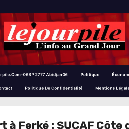
rpile.com-06BP 2777 Abidjan06
Politique
Économ
ontact
Politique De Confidentialité
Mentions Légal
rt à Ferké : SUCAF Côte 