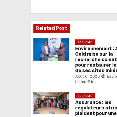
i
o
n
Related Post
d
e
ÉCONOMIE
Environnement : A
l
Gold mise sur la
recherche scient
’
pour restaurer le
de ses sites mini
a
Août 6, 2026
Équi
r
LeJourPile
t
ÉCONOMIE
i
Assurance : les
régulateurs afri
c
plaident pour une