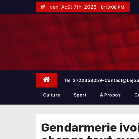
S
ven. Août 7th, 2026
6:13:09 PM
k
i
p
t
o
c
o
n
t
e
Tél: 2722358059-Contact@lejou
n
t
Culture
Sport
À Propos
C
Gendarmerie ivoi