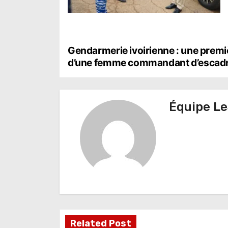
N
Gendarmerie ivoirienne : une premi
d’une femme commandant d’escad
a
v
Équipe Le
i
g
a
t
i
o
Related Post