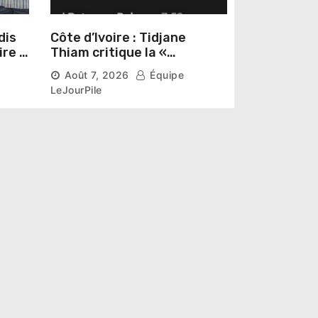
dis
Côte d’Ivoire : Tidjane
ire »
Thiam critique la «
omas
judiciarisation » de la
Août 7, 2026
Équipe
politique et appelle à
LeJourPile
poursuivre l’apaisement