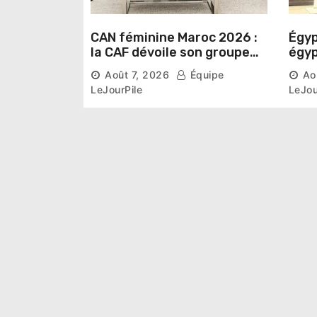
CAN féminine Maroc 2026 :
Égyp
la CAF dévoile son groupe
égyp
d’experts chargé d’analyser
une 
Août 7, 2026
Équipe
Ao
la compétition
phar
LeJourPile
LeJou
diri