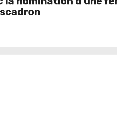
c la nomination d’une 
scadron