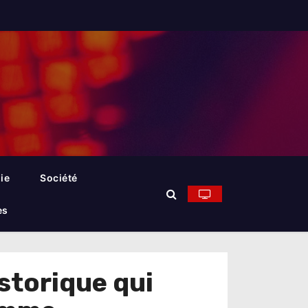
ie
Société
es
storique qui