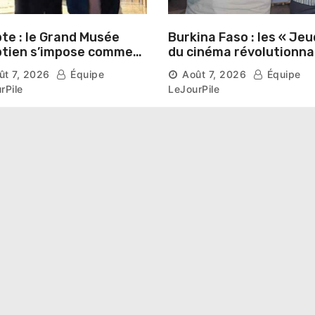
te : le Grand Musée
Burkina Faso : les « Jeu
tien s’impose comme
du cinéma révolutionna
vitrine du patrimoine
lancés au Mémorial Th
ût 7, 2026
Équipe
Août 7, 2026
Équipe
aonique auprès des
Sankara
rPile
LeJourPile
geants étrangers