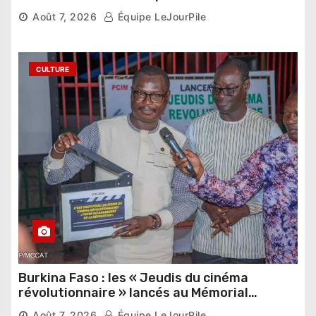
pharaonique auprès des dirigeants
Août 7, 2026
Équipe LeJourPile
étrangers
CULTURE
Burkina Faso : les « Jeudis du cinéma
révolutionnaire » lancés au Mémorial
Thomas Sankara
Août 7, 2026
Équipe LeJourPile