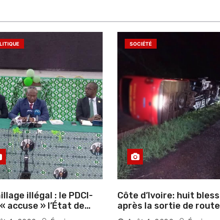
LITIQUE
SOCIÉTÉ
llage illégal : le PDCI-
Côte d’Ivoire: huit bles
après la sortie de route
ser prospérer un «
d’un car près de