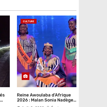
CULTURE
sés
Reine Awoulaba d’Afrique
2026 : Malan Sonia Nadège
épouse N’Guessan décroche