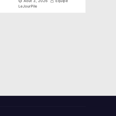
Août 3, 2026
Équipe
la couronne
LeJourPile