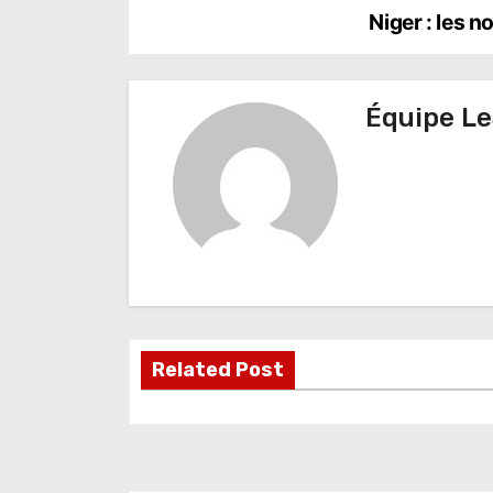
N
Niger : les 
a
v
Équipe Le
i
g
a
t
i
o
Related Post
n
d
e