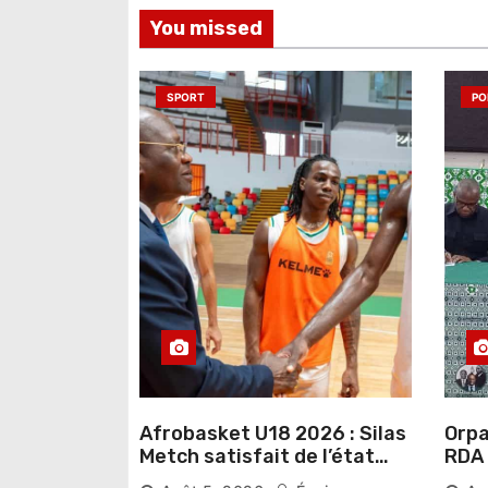
You missed
l
’
SPORT
PO
a
r
t
i
c
l
e
Afrobasket U18 2026 : Silas
Orpai
Metch satisfait de l’état
RDA « accuse » l’État de
des infrastructures et
lais