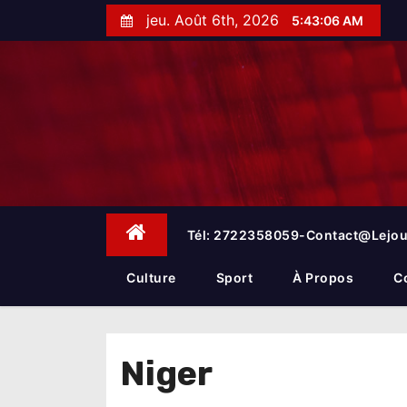
S
jeu. Août 6th, 2026
5:43:06 AM
k
i
p
t
o
c
o
n
t
e
Tél: 2722358059-Contact@lejou
n
t
Culture
Sport
À Propos
C
Niger