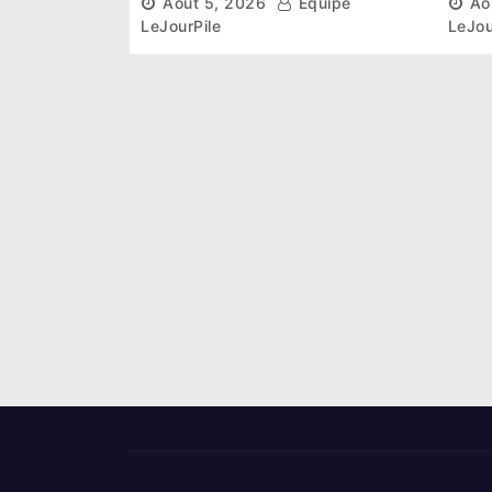
Août 5, 2026
Équipe
Ao
ambitieux pour les
désa
LeJourPile
LeJou
Éléphants