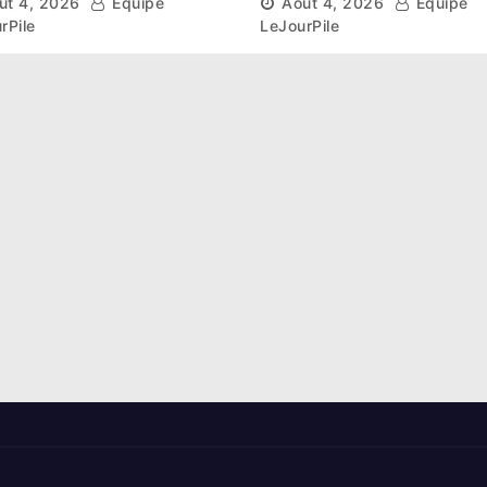
ût 4, 2026
Équipe
Août 4, 2026
Équipe
stre national »
Ferkessédougou
rPile
LeJourPile