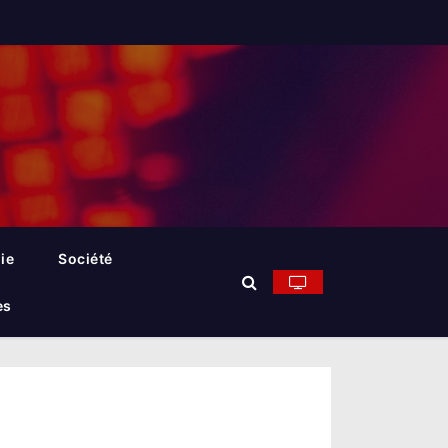
ie
Société
es