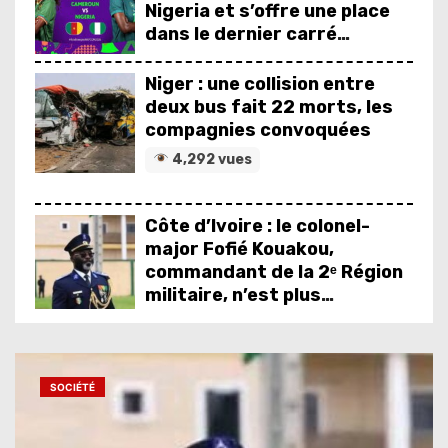
Nigeria et s’offre une place
dans le dernier carré
6,601 vues
Niger : une collision entre
deux bus fait 22 morts, les
compagnies convoquées
4,292 vues
Côte d’Ivoire : le colonel-
major Fofié Kouakou,
commandant de la 2ᵉ Région
militaire, n’est plus
6,618 vues
CAN féminine Maroc 2026 : la
CAF dévoile son groupe
d’experts chargé d’analyser
SOCIÉTÉ
la compétition
3,451 vues