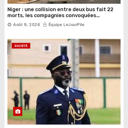
Niger : une collision entre deux bus fait 22
morts, les compagnies convoquées
4,292 vues
Août 9, 2026
Équipe LeJourPile
SOCIÉTÉ