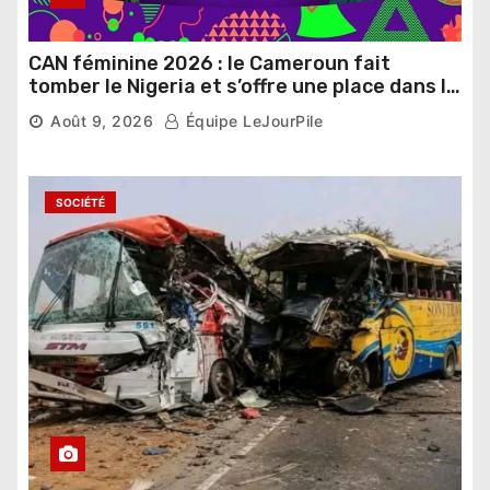
CAN féminine 2026 : le Cameroun fait
tomber le Nigeria et s’offre une place dans le
dernier carré
6,601 vues
Août 9, 2026
Équipe LeJourPile
SOCIÉTÉ