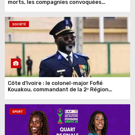
morts, les compagnies convoquées
4,292 vues
SOCIÉTÉ
Côte d’Ivoire : le colonel-major Fofié
Kouakou, commandant de la 2ᵉ Région
militaire, n’est plus
6,618 vues
SPORT