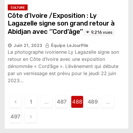
CULTURE
Côte d’Ivoire /Exposition : Ly
Lagazelle signe son grand retour à
Abidjan avec ‘’Cord’âge’’
9,216 vues
Juin 21, 2023
Équipe LeJourPile
La photographe ivoirienne Ly Lagazelle signe son
retour en Côte d’Ivoire avec une exposition
dénommée « Cord’âge ». L’évènement qui débute
par un vernissage est prévu pour le jeudi 22 juin
2023…
N
1
…
487
488
489
…
a
497
v