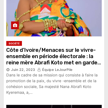
SOCIÉTÉ
Côte d’Ivoire/Menaces sur le vivre-
ensemble en période électorale : la
reine mère Abrafi Koto met en garde
les leaders des communautés
Juin 22, 2023
Équipe LeJourPile
Dans le cadre de sa mission qui consiste à faire la
9,946 vues
promotion de la paix, du vivre -ensemble et de la
cohésion sociale, Sa majesté Nana Abrafi Koto
Kyeremaa, a,…