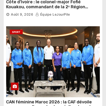
Côte d’Ivoire : le colonel-major Fofié
Kouakou, commandant de la 2ᵉ Région
militaire, n’est plus
6,618 vues
Août 9, 2026
Équipe LeJourPile
SPORT
CAN féminine Maroc 2026 : la CAF dévoile