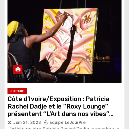
CULTURE
Côte d’Ivoire/Exposition : Patricia
Rachel Dadje et le ‘’Roxy Lounge’’
présentent ‘’L’Art dans nos vibes’’
Juin 21, 2023
Équipe LeJourPile
10,256 vues
L’artiste peintre Patricia Rachel Dadje, procédera le