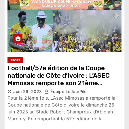
SPORT
Football/57e édition de la Coupe
nationale de Côte d’Ivoire : L’ASEC
Mimosas remporte son 21ème
trophée
Juin 26, 2023
Équipe LeJourPile
10,554 vues
Pour la 21ème fois, L’Asec Mimosas a remporté la
Coupe nationale de Côte d’Ivoire le dimanche 25
juin 2023 au Stade Robert Champroux d’Abidjan-
Marcory. En remportant la 57è édition de la…